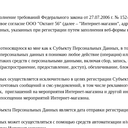
олнение требований Федерального закона от 27.07.2006 г. № 15
вое согласие ООО "Октант 56" (далее – "Интернет-магазин", адре
данных, указанных при регистрации путем заполнения веб-формы 
носящуюся ко мне как к Субъекту Персональных Данных, в том
ой персональных данных я понимаю
любое действие (операция) ил
таких средств с персональными данными, включая сбор, запись,
у (распространение, предоставление, доступ), обезличивание, б
х осуществляется исключительно в целях регистрации Субъект
чтовых сообщений и смс-уведомлений, в том числе рекламного
, приглашений на мероприятия Интернет-магазина и другой ин
посещении мероприятий Интернет-магазина.
бъекта Персональных Данных является дата отправки регистрац
х может осуществляться с помощью средств автоматизации и/ил